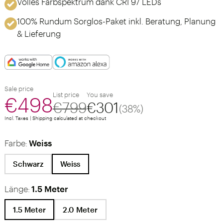
Volles Farbspektrum dank CRI 97 LEDs
100% Rundum Sorglos-Paket inkl. Beratung, Planung
& Lieferung
Sale price
List price
You save
€498
€799
€301
(38%)
Incl. Taxes | Shipping calculated at checkout
Farbe:
Weiss
Schwarz
Weiss
Länge:
1.5 Meter
1.5 Meter
2.0 Meter