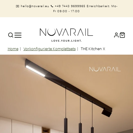
✉️ hello@novarail.eu
📞 +49 7443 9699965
Erreichbarkeit: Mo-
Fr 09:00 - 17:00
Home
Vorkonfigurierte Komplettsets
THE Kitchen X