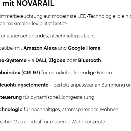
le mit NOVARAIL
immerbeleuchtung auf modernste LED-Technologie, die nic
ch maximale Flexibilität bietet:
für augenschonendes, gleichmäßiges Licht
atibel mit
Amazon Alexa
und
Google Home
ome-Systeme
via
DALI, Zigbee
oder
Bluetooth
beindex (CRI 97)
für natürliche, lebendige Farben
eleuchtungselemente
– perfekt anpassbar an Stimmung u
steuerung
für dynamische Lichtgestaltung
echnologie
für nachhaltiges, stromsparendes Wohnen
tischer Optik – ideal für moderne Wohnkonzepte