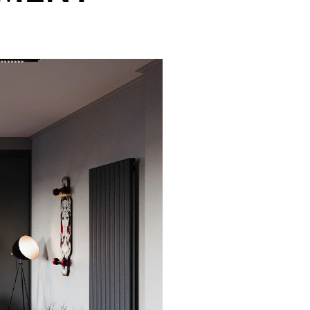
Novarail selbst konfigurieren
Konfiguriere ein Novarail ganz nach deinen
Bedrüfnissen