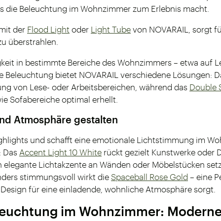
s die Beleuchtung im Wohnzimmer zum Erlebnis macht.
 mit der
Flood Light
oder
Light Tube
von NOVARAIL, sorgt fü
u überstrahlen.
igkeit in bestimmte Bereiche des Wohnzimmers – etwa auf L
ale Beleuchtung bietet NOVARAIL verschiedene Lösungen: 
htung von Lese- oder Arbeitsbereichen, während das
Double S
ie Sofabereiche optimal erhellt.
und Atmosphäre gestalten
ighlights und schafft eine emotionale Lichtstimmung im Wo
: Das
Accent Light 10 White
rückt gezielt Kunstwerke oder D
h elegante Lichtakzente an Wänden oder Möbelstücken set
nders stimmungsvoll wirkt die
Spaceball Rose Gold
– eine P
Design für eine einladende, wohnliche Atmosphäre sorgt.
euchtung im Wohnzimmer: Moderne 