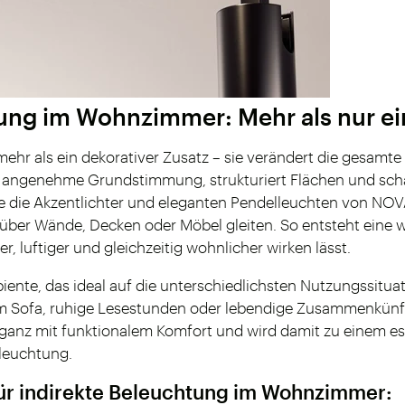
ung im Wohnzimmer: Mehr als nur ei
t mehr als ein dekorativer Zusatz – sie verändert die ges
 angenehme Grundstimmung, strukturiert Flächen und schaf
 die Akzentlichter und eleganten Pendelleuchten von NOVAR
t über Wände, Decken oder Möbel gleiten. So entsteht eine w
, luftiger und gleichzeitig wohnlicher wirken lässt.
biente, das ideal auf die unterschiedlichsten Nutzungssitua
m Sofa, ruhige Lesestunden oder lebendige Zusammenkünft
eganz mit funktionalem Komfort und wird damit zu einem ess
euchtung.
für indirekte Beleuchtung im Wohnzimmer: