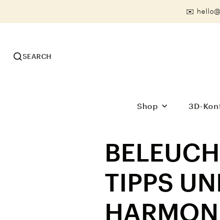
✉️ hello
SEARCH
Shop
3D-Konf
BELEUCH
KATEGORIEN
Novarail Komplettsets
TIPPS UN
Lampen & Elemente
HARMON
Ärzte & Büros