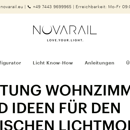
@novarail.eu
|
📞 +49 7443 9699965
|
Erreichbarkeit: Mo-Fr 09:
igurator
Licht Know-How
Anleitungen
Ü
TUNG WOHNZIMM
D IDEEN FÜR DEN
ISCHEN LICHTMO