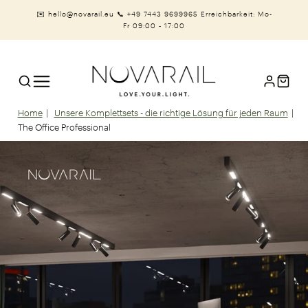
✉️ hello@novarail.eu
📞 +49 7443 9699965
Erreichbarkeit: Mo-
Fr 09:00 - 17:00
Home
Unsere Komplettsets - die richtige Lösung für jeden Raum
The Office Professional