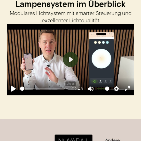
Lampensystem im Überblick
Modulares Lichtsystem mit smarter Steuerung und
exzellenter Lichtqualität
Play
-02:48
Play
Mute
Settings
Enter
fulls