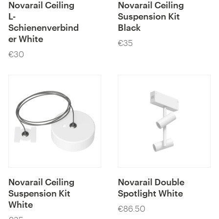
Novarail Ceiling
Novarail Ceiling
L-
Suspension Kit
Schienenverbind
Black
er White
€35
Preis
€30
Preis
Novarail Ceiling
Novarail Double
Suspension Kit
Spotlight White
White
€86.50
Preis