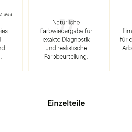
zises
Natürliche
ies
Farbwiedergabe für
fli
i
exakte Diagnostik
für 
nd
und realistische
Arb
.
Farbbeurteilung.
K
Einzelteile
a
t
e