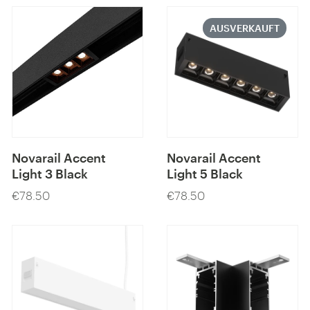
g
AUSVERKAUFT
o
r
i
e
:
Novarail Accent
Novarail Accent
Light 3 Black
Light 5 Black
€78.50
€78.50
Preis
Preis