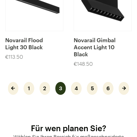
Novarail Flood
Novarail Gimbal
Light 30 Black
Accent Light 10
Black
€113.50
Preis
€148.50
Preis
1
2
3
4
5
6
Für wen planen Sie?
Wählen Sie Ihren Bereich für maßgeschneiderte