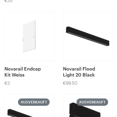
€35
Preis
Novarail Endcap
Novarail Flood
Kit Weiss
Light 20 Black
€3
€99.50
Preis
Preis
AUSVERKAUFT
AUSVERKAUFT