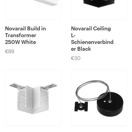
Novarail Build in
Novarail Ceiling
Transformer
L-
250W White
Schienenverbind
er Black
€89
Preis
€30
Preis